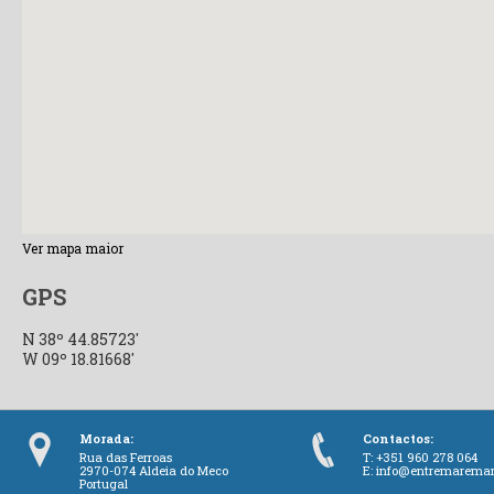
Ver mapa maior
GPS
N 38º 44.85723'
W 09º 18.81668'
Morada:
Contactos:
Rua das Ferroas
T: +351 960 278 064
2970-074 Aldeia do Meco
E:
info@entremarema
Portugal