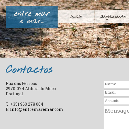
entre mar
início
alojamento
e mar...
Contactos
Rua das Ferroas
2970-074 Aldeia do Meco
Portugal
T: +351 960 278 064
E:
info@entremaremar.com