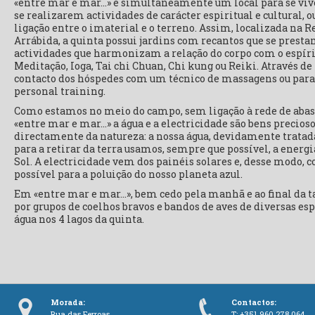
«entre mar e mar…» é simultaneamente um local para se vi
se realizarem actividades de carácter espiritual e cultural,
ligação entre o imaterial e o terreno. Assim, localizada na R
Arrábida, a quinta possui jardins com recantos que se presta
actividades que harmonizam a relação do corpo com o espírit
Meditação, Ioga, Tai chi Chuan, Chi kung ou Reiki. Através d
contacto dos hóspedes com um técnico de massagens ou par
personal training.
Como estamos no meio do campo, sem ligação à rede de aba
«entre mar e mar…» a água e a electricidade são bens precio
directamente da natureza: a nossa água, devidamente tratada
para a retirar da terra usamos, sempre que possível, a energi
Sol. A electricidade vem dos painéis solares e, desse modo,
possível para a poluição do nosso planeta azul.
Em «entre mar e mar…», bem cedo pela manhã e ao final da t
por grupos de coelhos bravos e bandos de aves de diversas es
água nos 4 lagos da quinta.
Morada:
Contactos:
Rua das Ferroas
T: +351 960 278 064