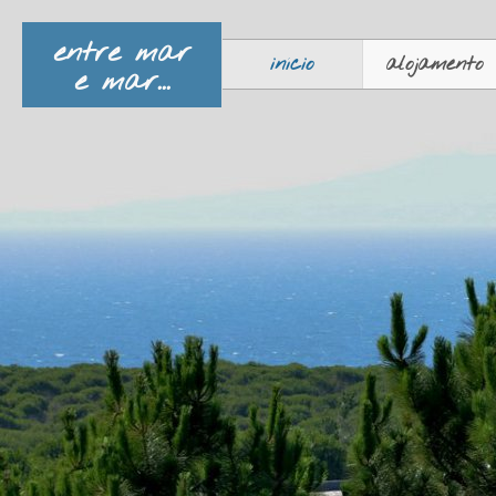
entre mar
início
alojamento
e mar...