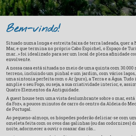
Bem-vindo!
Situado numa longa e estreita faixa de terra ladeada, quer a 
Mar, e que termina no próprio Cabo Espichel, o Espaço de Tu
mar…» foi idealizado para ser um local de plena afinidade c
envolvente.
A nossa casa está situada no meio de uma quinta com 30.000
terreno, incluindo um pinhal e um jardim, com vários lagos,
uma sintonia perfeita com o Ar (puro), a Terra e a Água. Tudo
amplie o seu Fogo, ou seja, a sua criatividade interior, e, as
Quatro Elementos da Antiguidade.
A guest house tem uma vista deslumbrante sobre o mar, está 
da Foz», a poucos minutos de carro do centro da Aldeia do Meco
de Portugal.
Ao pequeno-almoço, os hóspedes poderão deliciar-se com um
omeleta feita com os ovos das galinhas (ou das codornizes) da
noite, adormecer a ouvir o coaxar das rãs…