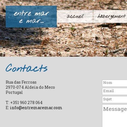
entre mar
accueil
hébergement
e mar...
Contacts
Rua das Ferroas
2970-074 Aldeia do Meco
Portugal
T: +351 960 278 064
E:
info@entremaremar.com