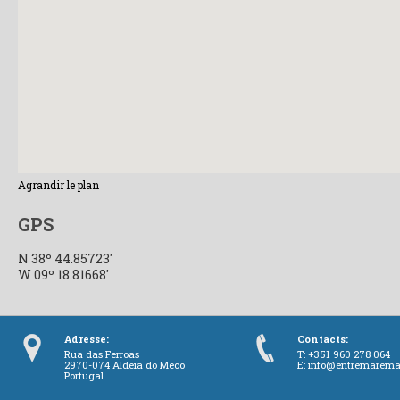
Agrandir le plan
GPS
N 38º 44.85723'
W 09º 18.81668'
Adresse:
Contacts:
Rua das Ferroas
T: +351 960 278 064
2970-074 Aldeia do Meco
E:
info@entremarema
Portugal